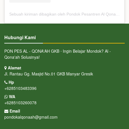
Sebuah kiriman dibagikan oleh Pondok Pesantren Al Qona'ah (@ponpes_alqonaah)
Hubungi Kami
PON PES AL - QONA'AH GKB ⋅ Ingin Belajar Mondok? Al -
Qona'ah Solusinya!
Alamat
Jl. Rantau Gg. Masjid No.01 GKB Manyar Gresik
Hp
+6285103483396
WA
+6285103260078
Email
pondokalqonaah@gmail.com