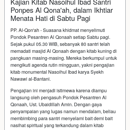
Kajian Kitab Nasoihul Ibad Santri
Ponpes Al Qona'ah, dalam Ikhtiar
Menata Hati di Sabtu Pagi
PP. Al-Qon'ah
- Suasana khidmat menyelimuti
Pondok Pesantren Al Qonaah setiap Sabtu pagi.
Sejak pukul 05.30 WIB, sebanyak 80 santri telah
memadati masjid Al Qonaah dengan kitab kuning di
pangkuan masing-masing. Mereka berkumpul untuk
mengikuti agenda rutin mingguan, yakni pengajian
kitab monumental Nasoihul Ibad karya Syekh
Nawawi al-Bantani.
​Pengajian ini menjadi istimewa karena diampu
langsung oleh pengasuh Pondok Pesantren Al
Qonaah, Ust. Ubaidillah Amin. Dengan gaya
penyampaian yang lugas namun mendalam, beliau
membimbing para santri menyelami bait demi bait
nasihat spiritual yang terkandung dalam kitab