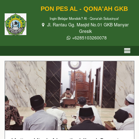
PON PES AL - QONA'AH GKB
Ingin Belajar Mondok? Al - Qona'ah Solusinya!
Jl. Rantau Gg. Masjid No.01 GKB Manyar
Gresik
+6285103260078