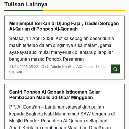
Tulisan Lainnya
Menjemput Berkah di Ujung Fajar, Tradisi Sorogan
Al-Qur’an di Ponpes Al-Qonaah
Selasa, 14 April 2026. Ketika sebagian besar dunia
masih terlelap dalam dinginnya sisa malam, gema
ayat-ayat suci mulai menyeruak di antara pilar-pilar
bangunan masjid Pondok Pesantren
14/04/2026 05:22 - Oleh Admin PonPes AlQonaah - Dilihat
218 kali
Santri Ponpes Al Qonaah Istiqomah Gelar
Pembacaan Maulid ad-Diba' Mingguan
PP. Al Qona'ah – Lantunan salawat dan pujian
kepada Baginda Nabi Muhammad SAW bergema di
Masjid Pondok Pesantren Al Qonaah setiap hari
Ahad. Kegiatan pembacaan Maulid ad-Diba&rsqu