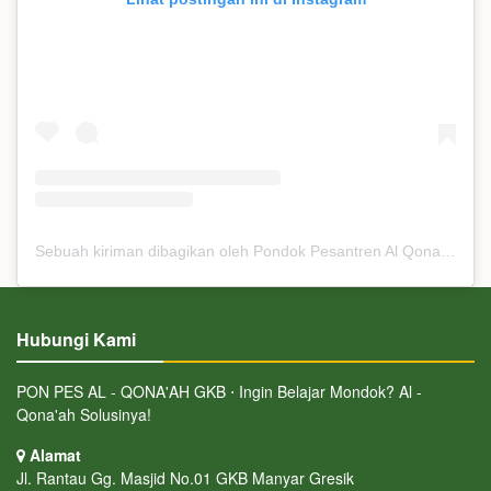
Sebuah kiriman dibagikan oleh Pondok Pesantren Al Qona'ah (@ponpes_alqonaah)
Hubungi Kami
PON PES AL - QONA'AH GKB ⋅ Ingin Belajar Mondok? Al -
Qona'ah Solusinya!
Alamat
Jl. Rantau Gg. Masjid No.01 GKB Manyar Gresik