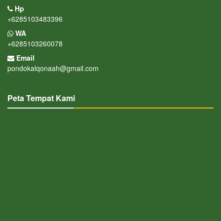
Hp
+6285103483396
WA
+6285103260078
Email
pondokalqonaah@gmail.com
Peta Tempat Kami