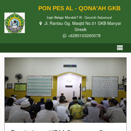
PON PES AL - QONA'AH GKB
Ingin Belajar Mondok? Al - Qona'ah Solusinya!
Jl. Rantau Gg. Masjid No.01 GKB Manyar
Gresik
+6285103260078