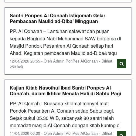
Santri Ponpes Al Qonaah Istiqomah Gelar
Pembacaan Maulid ad-Diba' Mingguan
PP. Al Qona'ah – Lantunan salawat dan pujian
kepada Baginda Nabi Muhammad SAW bergema di
Masjid Pondok Pesantren Al Qonaah setiap hari
Ahad. Kegiatan pembacaan Maulid ad-Diba&rsqu
12/04/2026 20:55 - Oleh Admin PonPes AlQonaah - Dilihat
253 kali
Kajian Kitab Nasoihul Ibad Santri Ponpes Al
Qona'ah, dalam Ikhtiar Menata Hati di Sabtu Pagi
PP. Al-Qon'ah - Suasana khidmat menyelimuti
Pondok Pesantren Al Qonaah setiap Sabtu pagi.
Sejak pukul 05.30 WIB, sebanyak 80 santri telah
memadati masjid Al Qonaah dengan kitab kuning d
11/04/2026 06:20 - Oleh Admin PonPes AlQonaah - Dilihat